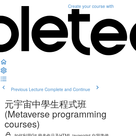
Create your course
with
Previous Lecture
Complete and Continue
元宇宙中學生程式班
(Metaverse programming
courses)
如何利用Git 發表作品及HTML javascript 自我準備