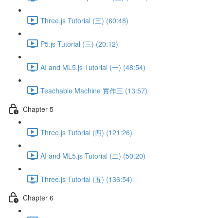
Three.js Tutorial (三) (60:48)
P5.js Tutorial (三) (20:12)
AI and ML5.js Tutorial (一) (48:54)
Teachable Machine 實作三 (13:57)
Chapter 5
Three.js Tutorial (四) (121:26)
AI and ML5.js Tutorial (二) (50:20)
Three.js Tutorial (五) (136:54)
Chapter 6