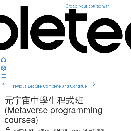
Create your course
with
Previous Lecture
Complete and Continue
元宇宙中學生程式班
(Metaverse programming
courses)
如何利用Git 發表作品及HTML javascript 自我準備