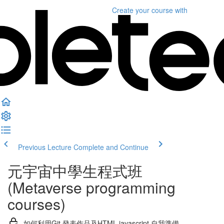
Create your course
with
Previous Lecture
Complete and Continue
元宇宙中學生程式班
(Metaverse programming
courses)
如何利用Git 發表作品及HTML javascript 自我準備