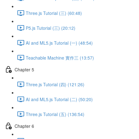
Three.js Tutorial (三) (60:48)
P5.js Tutorial (三) (20:12)
AI and ML5.js Tutorial (一) (48:54)
Teachable Machine 實作三 (13:57)
Chapter 5
Three.js Tutorial (四) (121:26)
AI and ML5.js Tutorial (二) (50:20)
Three.js Tutorial (五) (136:54)
Chapter 6