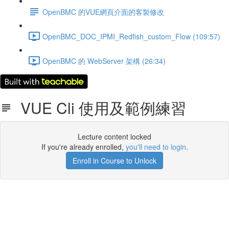
OpenBMC 的VUE網頁介面的客製修改
OpenBMC_DOC_IPMI_Redfish_custom_Flow (109:57)
OpenBMC 的 WebServer 架構 (26:34)
VUE Cli 使用及範例練習
Lecture content locked
If you're already enrolled,
you'll need to login
.
Enroll in Course to Unlock