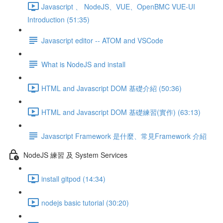
Javascript 、 NodeJS、VUE、OpenBMC VUE-UI
Introduction (51:35)
Javascript editor -- ATOM and VSCode
What is NodeJS and install
HTML and Javascript DOM 基礎介紹 (50:36)
HTML and Javascript DOM 基礎練習(實作) (63:13)
Javascript Framework 是什麼、常見Framework 介紹
NodeJS 練習 及 System Services
install gitpod (14:34)
nodejs basic tutorial (30:20)