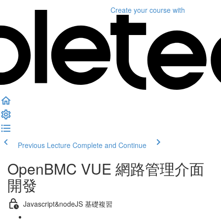
Create your course
with
Previous Lecture
Complete and Continue
OpenBMC VUE 網路管理介面
開發
Javascript&nodeJS 基礎複習