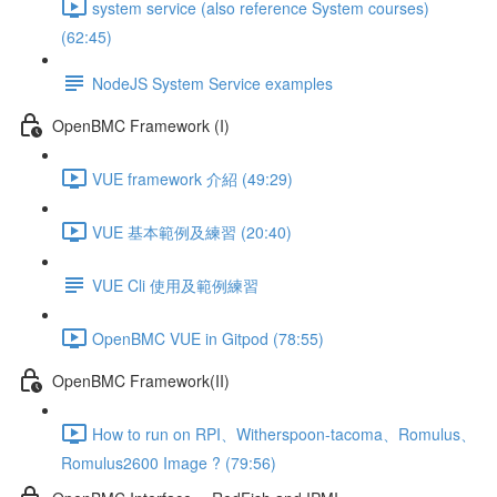
system service (also reference System courses)
(62:45)
NodeJS System Service examples
OpenBMC Framework (I)
VUE framework 介紹 (49:29)
VUE 基本範例及練習 (20:40)
VUE Cli 使用及範例練習
OpenBMC VUE in Gitpod (78:55)
OpenBMC Framework(II)
How to run on RPI、Witherspoon-tacoma、Romulus、
Romulus2600 Image ? (79:56)